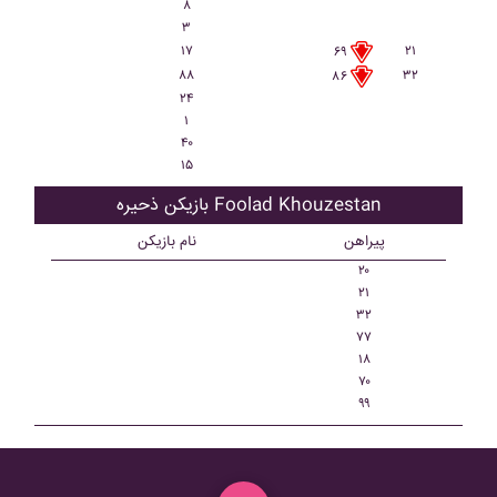
۸
۳
۱۷
۲۱
۶۹
۸۸
۳۲
۸۶
۲۴
۱
۴۰
۱۵
بازیکن ذحیره Foolad Khouzestan
پیراهن
نام بازیکن
۲۰
۲۱
۳۲
۷۷
۱۸
۷۰
۹۹