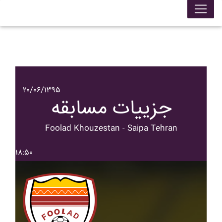
۲۰/۰۶/۱۳۹۵
جزییات مسابقه
Foolad Khouzestan - Saipa Tehran
۱۸:۵۰