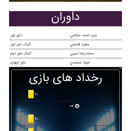
داوران
سيد احمد صالحي
داور اول
سعيد قاسمي
کمک داور اول
محمدرضا اميني
کمک داور دوم
جواد محمدي
داور چهارم
رخداد های بازی
۲۰
۲۴
۴۰