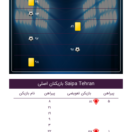
۶۸
۷۴
۸۹
۹۲
۹۷
۹۸
بازیکنان اصلی Saipa Tehran
پیراهن
بازیکن تعویضی
پیراهن
نام بازیکن
۸
۵
۸۱
۲۱
۱۹
۹
۳
۲۲
۱
۵۷