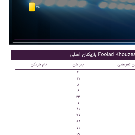
۷۸
ان اصلی Foolad Khouzestan
کن تعویضی
پیراهن
نام بازیکن
۴
۲۱
۸
۶
۲۴
۱
۴۰
۷۷
۸۸
۷۰
۱۵