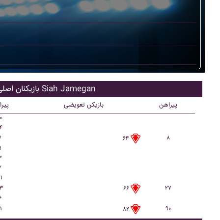
بازیکنان اصلی Siah Jamegan
پیراهن
بازیکن تعویضی
پیر
۰
۴
۷
۸
۶۴
۹
۳
۲
۱
۳
۲۷
۶۶
۶
۱
۹۰
۸۲