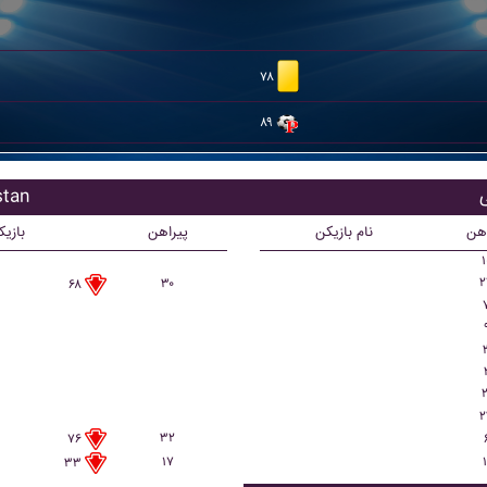
۷۸
۸۹
بازیکن
اهن
نام بازیکن
پیراهن
بازی
۱
۲
۳۰
۶۸
۲
۲
۳۲
۷۶
۱۷
۱
۳۳