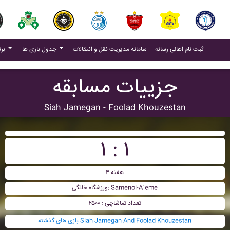
(current)
(current)
ثبت نام اهالی رسانه
سامانه مدیریت نقل و انتقالات
جدول بازی ها
برنامه بازی ها
جزییات مسابقه
Siah Jamegan - Foolad Khouzestan
۱ : ۱
هفته ۴
ورزشگاه خانگی: Samenol-A`eme
تعداد تماشاچی : ۲۵۰۰
بازی های گذشته Siah Jamegan And Foolad Khouzestan