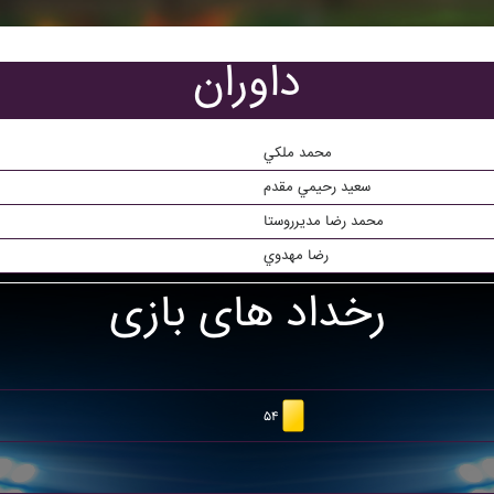
داوران
محمد ملکي
سعيد رحيمي مقدم
محمد رضا مديرروستا
رضا مهدوي
رخداد های بازی
۵۴