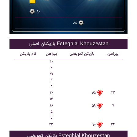
۸۰
۸۵
بازیکنان اصلی Esteghlal Khouzestan
پیراهن
بازیکن تعویضی
پیراهن
نام بازیکن
۱۰
۲
۷۰
۶
۸
۲۰
۲۲
۶۵
۱۲
۱۸
۹
۵۹
۵
۷
۲۳
۲۴
۷۰
بازیکن تعویضی Esteghlal Khouzestan