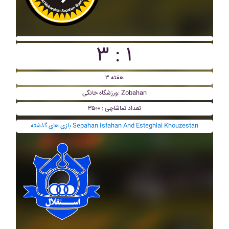
۳ : ۱
هفته ۳
ورزشگاه خانگی: Zobahan
تعداد تماشاچی : ۳۵۰۰
بازی های گذشته Sepahan Isfahan And Esteghlal Khouzestan