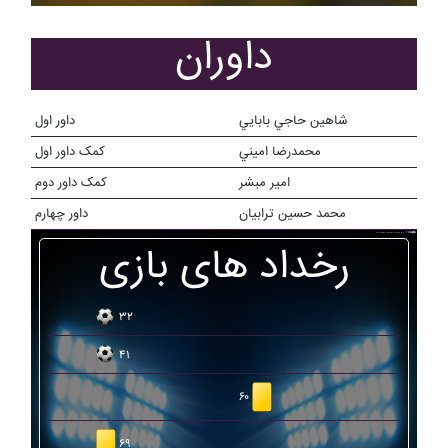
داوران
شاهين حاجي بابايي
داور اول
محمدرضا اميني
کمک داور اول
امير مبشر
کمک داور دوم
محمد حسين ترابيان
داور چهارم
رخداد های بازی
۳۲
۴۱
۶۰
۶۹