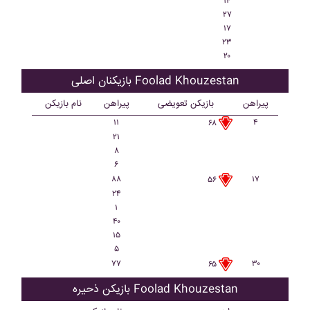
۱۴
۲۷
۱۷
۲۳
۲۰
بازیکنان اصلی Foolad Khouzestan
پیراهن
بازیکن تعویضی
پیراهن
نام بازیکن
۱۱
۴
۶۸
۲۱
۸
۶
۸۸
۱۷
۵۶
۲۴
۱
۴۰
۱۵
۵
۷۷
۳۰
۶۵
بازیکن ذحیره Foolad Khouzestan