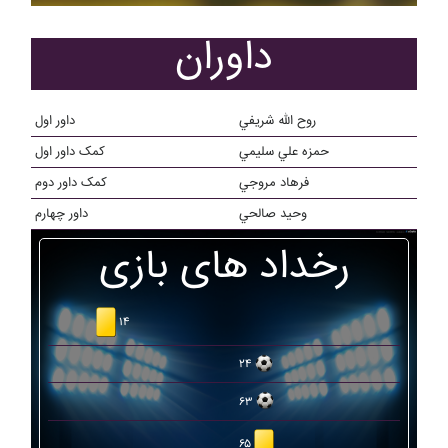
داوران
روح الله شريفي
داور اول
حمزه علي سليمي
کمک داور اول
فرهاد مروجي
کمک داور دوم
وحيد صالحي
داور چهارم
رخداد های بازی
۱۴
۲۴
۶۳
۶۵