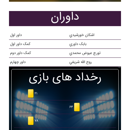
داوران
اشکان خورشيدي
داور اول
بابک داوري
کمک داور اول
تورج عيوض محمدي
کمک داور دوم
روح الله شريفي
داور چهارم
رخداد های بازی
۲۱
۶۴
۷۸