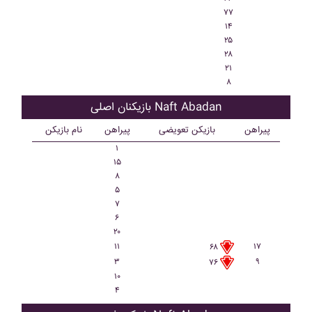
۷۷
۱۴
۲۵
۲۸
۲۱
۸
بازیکنان اصلی Naft Abadan
پیراهن
بازیکن تعویضی
پیراهن
نام بازیکن
۱
۱۵
۸
۵
۷
۶
۲۰
۱۱
۱۷
۶۸
۳
۹
۷۶
۱۰
۴