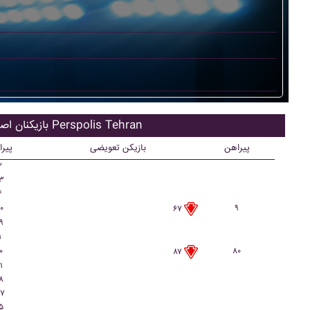
بازیکنان اصلی Perspolis Tehran
پیراهن
بازیکن تعویضی
پیر
۲
۳
۴
۰
۹
۶۷
۹
۱
۰
۸۰
۸۷
۱
۸
۷
۵