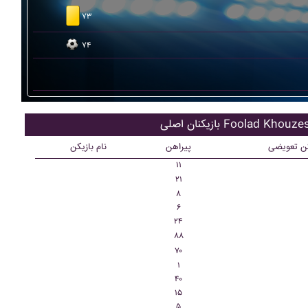
۷۳
۷۴
ان اصلی Foolad Khouzestan
کن تعویضی
پیراهن
نام بازیکن
۱۱
۲۱
۸
۶
۲۴
۸۸
۷۰
۱
۴۰
۱۵
۵