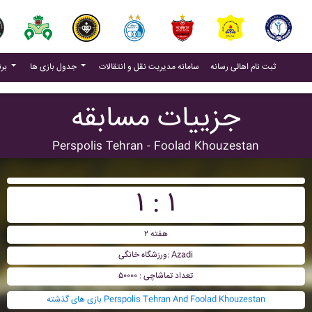
(current)
(current)
ثبت نام اهالی رسانه
سامانه مدیریت نقل و انتقالات
جدول بازی ها
برنامه بازی ها
جزییات مسابقه
Perspolis Tehran - Foolad Khouzestan
۱ : ۱
هفته ۲
ورزشگاه خانگی: Azadi
تعداد تماشاچی : ۵۰۰۰۰
بازی های گذشته Perspolis Tehran And Foolad Khouzestan