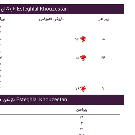
بازیکنان اصلی Esteghlal Khouzestan
پیراهن
بازیکن تعویضی
پیر
۰
۲
۰
۱۸
۹۳
۶
۸
۳
۲۴
۶۸
۲
۰
۵
۷
۳
۹
۷۹
بازیکن ذحیره Esteghlal Khouzestan
پیراهن
۲۸
۴
۱۴