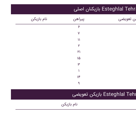
کنان اصلی Esteghlal Tehran
کن تعویضی
پیراهن
نام بازیکن
۶
۷
۱۱
۲
۲۱
۱۵
۳
۱
۱۴
۹
ن تعویضی Esteghlal Tehran
نام بازیکن