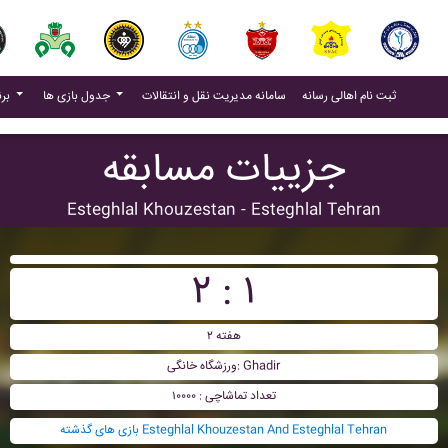
(current)
(current)
ثبت نام اهالی رسانه
سامانه مدیریت نقل و انتقالات
جدول بازی ها
برنامه بازی ها
جزییات مسابقه
Esteghlal Khouzestan - Esteghlal Tehran
۲ : ۱
هفته ۲
ورزشگاه خانگی: Ghadir
تعداد تماشاچی : ۱۰۰۰۰
بازی های گذشته Esteghlal Khouzestan And Esteghlal Tehran