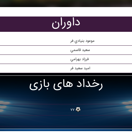
داوران
موعود بنيادي فر
سعيد قاسمي
فرزاد بهرامي
اميد سعيد فر
رخداد های بازی
۷۷