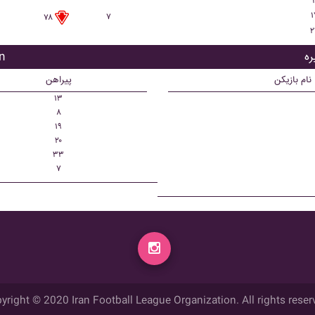
۱
۷
۷۸
۲
با
نام بازیکن
پیراهن
۱۳
۸
۱۹
۲۰
۳۳
۷
yright © 2020 Iran Football League Organization. All rights reser