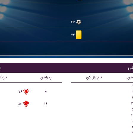
۶۳
۷۲
ب
اهن
نام بازیکن
پیراهن
بازی
۱
۱
۸
۷۶
۱
۳
۱۹
۸۴
۱
۱