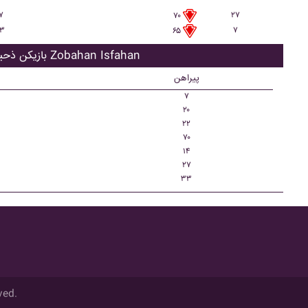
۳
۷
۲۷
۷۰
۳
۷
۶۵
بازیکن ذحیره Zobahan Isfahan
پیراهن
۷
۲۰
۲۲
۷۰
۱۴
۲۷
۳۳
ved.