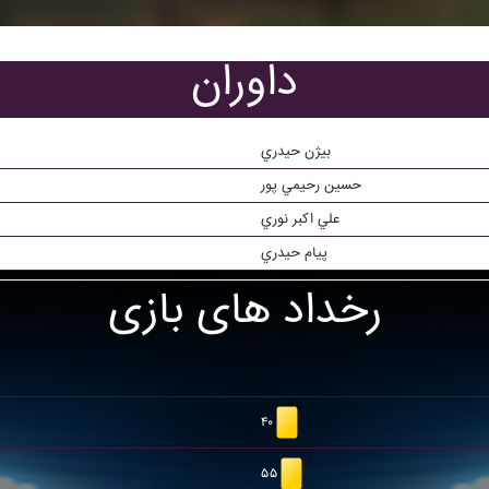
داوران
بيژن حيدري
حسين رحيمي پور
علي اکبر نوري
پيام حيدري
رخداد های بازی
۴۰
۵۵