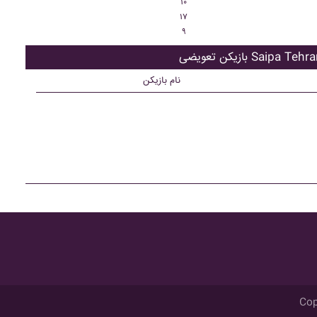
۱۰
۱۷
۹
زیکن تعویضی Saipa Tehran
نام بازیکن
Cop