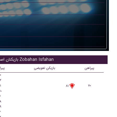
بازیکنان اصلی Zobahan Isfahan
پیراهن
بازیکن تعویضی
پیر
۰
۲
۱
۷۰
۸۱
۰
۶
۸
۹
۲