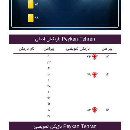
۷۵
۸۴
بازیکنان اصلی Peykan Tehran
پیراهن
بازیکن تعویضی
پیراهن
نام بازیکن
۹
۱۷
۷۴
۲۳
۴
۱۰
۱۴
۷۹
۱
۴۰
۲
۹۹
۵
۸
۱۶
۸۲
۲۰
بازیکن تعویضی Peykan Tehran