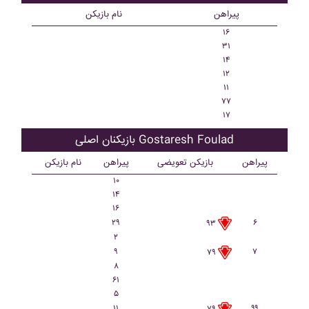
پیراهن
نام بازیکن
۱۶
۳۱
۱۴
۱۲
۱۱
۷۷
۱۷
بازیکنان اصلی Gostaresh Foulad
پیراهن
بازیکن تعویضی
پیراهن
نام بازیکن
۱۰
۱۴
۱۶
۲۹
۶
۹۳
۲
۹
۷
۷۹
۸
۶۱
۵
۱۱
۹۹