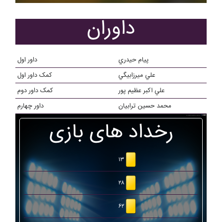
داوران
پيام حيدري
داور اول
علي ميرزابيگي
کمک داور اول
علي اکبر عظيم پور
کمک داور دوم
محمد حسين ترابيان
داور چهارم
رخداد های بازی
۱۳
۲۸
۶۲