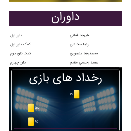
داوران
عليرضا فغاني
داور اول
رضا سخندان
کمک داور اول
محمدرضا منصوري
کمک داور دوم
سعيد رحيمي مقدم
داور چهارم
رخداد های بازی
۱۹
۵۸
۶۵