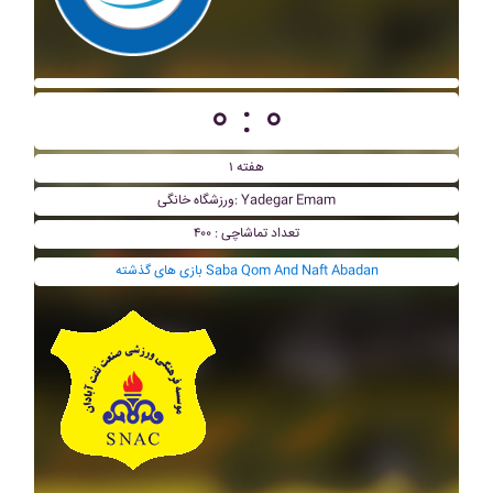
۰ : ۰
هفته ۱
ورزشگاه خانگی: Yadegar Emam
تعداد تماشاچی : ۴۰۰
بازی های گذشته Saba Qom And Naft Abadan