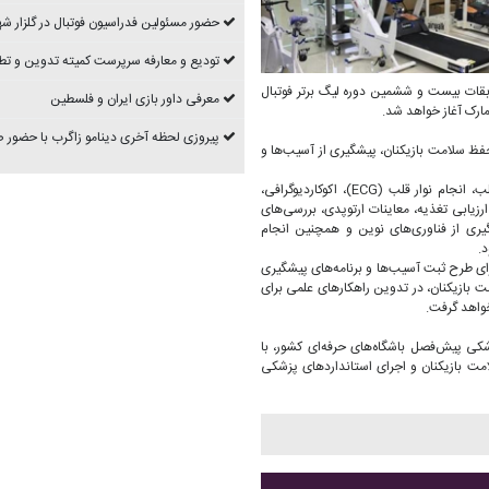
حضور مسئولین فدراسیون فوتبال در گلزار شه
تودیع و معارفه سرپرست کمیته تدوین و تط
بقات بیست و ششمین دوره لیگ برتر فوتبال
معرفی داور بازی ایران و فلسطین
مارک آغاز خواهد شد.
پیروزی لحظه آخری دینامو زاگرب با حضور
حفظ سلامت بازیکنان، پیشگیری از آسیب‌ها و
برنامه ارزیابی پزشکی بازیکنان شامل ویزیت متخصص پزشکی ورزشی، متخصص قلب، انجام نوار قلب (ECG)، اکوکاردیوگرافی،
زیابی تغذیه، معاینات ارتوپدی، بررسی‌های
ضعیت آب بدن با بهره‌گیری از فناوری‌های نوین و همچنین انجام
ای طرح ثبت آسیب‌ها و برنامه‌های پیشگیری
ت بازیکنان، در تدوین راهکارهای علمی برای
واهد گرفت.
ی پیش‌فصل باشگاه‌های حرفه‌ای کشور، با
مت بازیکنان و اجرای استانداردهای پزشکی