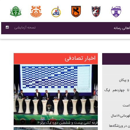
نسحه آزمایشی
(current)
اهالی رسانه
اخبار تصادفی
و پیکان
تا چهاردهم ليگ
 است
نی۱۸سال
قرعه کشی بیست و ششمین دوره لیگ برتر-۲
 در ورزشگاه‌ها