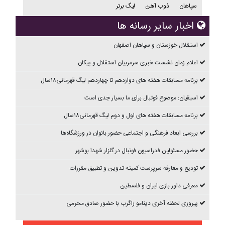
سپاهان
ذوب آهن
لیگ برتر
اخبار سایر رسانه ها
استقلال خوزستان و سپاهان اصفهان
اعلام زمان نشست خبری سرمربیان استقلال و پیکان
برنامه مسابقات هفته های دوازدهم تا چهاردهم ليگ قهرمانی۱۸سال
اسبقیان: موضوع فوتبال برای ما بسیار جدی است
برنامه مسابقات هفته های اول و دوم ليگ قهرمانی۱۸سال
بررسی ابعاد فرهنگی و اجتماعی حضور بانوان در ورزشگاه‌ها
حضور مسئولین فدراسیون فوتبال در گلزار شهدا بوشهر
تودیع و معارفه سرپرست کمیته تدوین و تطبیق مقررات
معرفی داور بازی ایران و فلسطین
پیروزی لحظه آخری دینامو زاگرب با حضور صادق محرمی