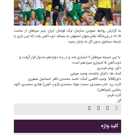
به گزارش روابط عمومی سازمان لیگ فوتبال ایران ،تیم سپاهان از ساعت
۱۸:۱۵ در ورزشگاه نقش‌جهان اصفهان به مصاف ذوب‌آهن رفت که این بازی با
نتیجه مساوی بدون گل به پایان رسید.
با این نتیجه سپاهان ۶ امتیازی شد و در رده دوازدهم جدول قرار گرفت و
ذوب‌آهن ۵ امتیازی سیزدهم است.
داور: پیام حیدری
کمک ها: دانیال باشنده، وحید سیفی
داورVAR: وحید کاظمی کمک: احمد محمدی ناظر: اسماعیل صفیری
کارت زرد: نادر محمدی، محمد جواد محمدی (ذوب آهن) هادی محمدی، کاوه
رضایی (سپاهان)
کارت قرمز:-
گل:
کلید واژه