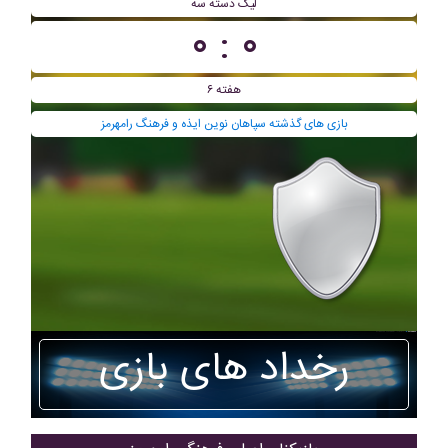
ليگ دسته سه
۰ : ۰
هفته ۶
بازی های گذشته سپاهان نوین ايذه و فرهنگ رامهرمز
رخداد های بازی