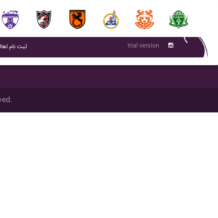
trial version
(current)
ثبت نام اهال
ved.
تمام