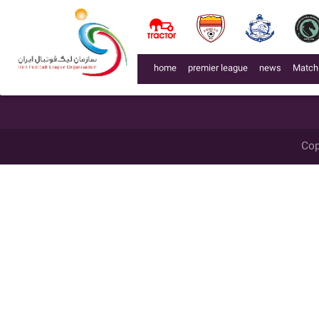
لیگ 99005
week
میزبان
گل زده
میهمان
گل زده
تاریخ
زمان
محل برگزاری
week 2
نفت ایرانیان تهران
2
کیای تهران
2
1399/10/23
14:00
(current)
home
premier league
news
Match
Cop
اشد