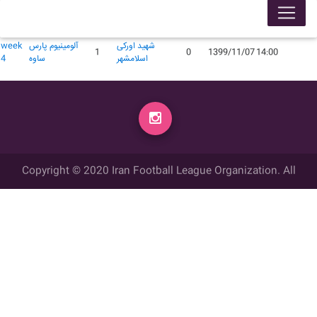
لیگ 99005
محل
گل
گل
زمان
تاریخ
میهمان
میزبان
week
برگزاری
زده
زده
شهید اورکی
آلومینیوم پارس
week
1
0
1399/11/07
14:00
اسلامشهر
ساوه
4
Copyright © 2020 Iran Football League Organization. All
rights reserved.
تمامي حقوق مادي و معنوي این وب سایت متعلق به سازمان لیگ فوتبال
ایران می باشد