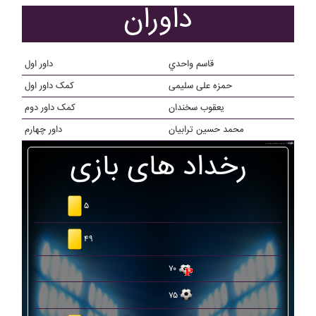
داوران
قاسم واحدي
داور اول
حمزه علی سلیمی
کمک داور اول
یعقوب سخندان
کمک داور دوم
محمد حسین ترابیان
داور چهارم
رخداد های بازی
۵
۴۹
۷۰
۷۵