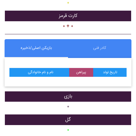
۰
کارت قرمز
۰ + ۰
کادر فنی
بازیکن اصلی/ذخیره
تاریخ تولد
پیراهن
نام و نام خانوادگی
بازی
۰
گل
۰