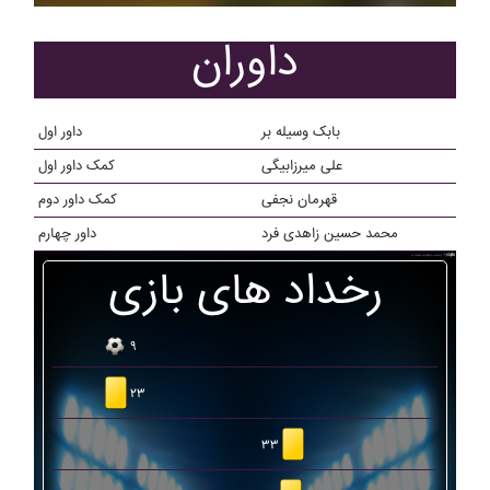
داوران
بابک وسيله بر
داور اول
علی میرزابیگی
کمک داور اول
قهرمان نجفی
کمک داور دوم
محمد حسین زاهدی فرد
داور چهارم
رخداد های بازی
۹
۲۳
۳۳