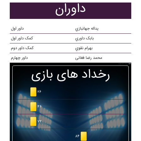
داوران
يداله جهانبازي
داور اول
بابک داوري
کمک داور اول
بهرام نقوي
کمک داور دوم
محمد رضا فغانی
داور چهارم
رخداد های بازی
۲۶
۴۶
۷۲
۸۴