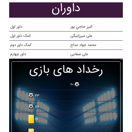
داوران
البرز حاجي پور
داور اول
علی میرزابیگی
کمک داور اول
محمد جواد مداح
کمک داور دوم
علی صفایی
داور چهارم
رخداد های بازی
۲۰
۴۳
۵۸
۶۰