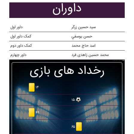
داوران
سید حسین زرگر
داور اول
حسن يوسفي
کمک داور اول
اسد حاج محمد
کمک داور دوم
محمد حسین زاهدی فرد
داور چهارم
رخداد های بازی
۱۴
۱۵
۴۹
۶۵