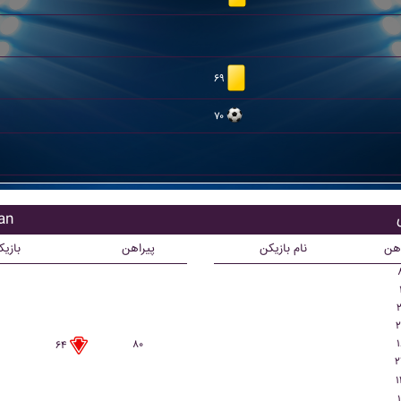
۶۹
۷۰
بازی
اهن
نام بازیکن
پیراهن
بازی
۲
۲
۱
۸۰
۶۴
۲
۱
۱