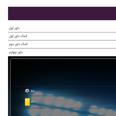
داور اول
کمک داور اول
کمک داور دوم
داور چهارم
۵۸
۶۲