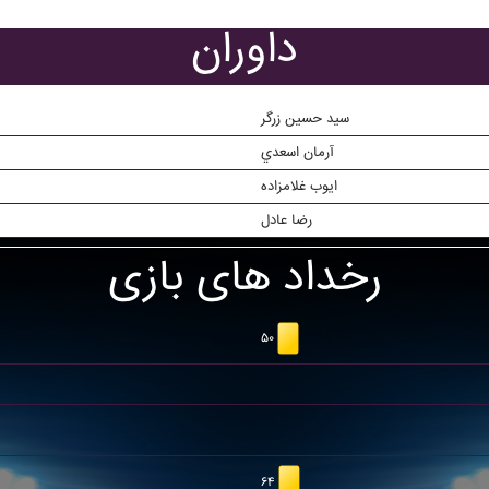
داوران
سید حسین زرگر
آرمان اسعدي
ایوب غلامزاده
رضا عادل
رخداد های بازی
۵۰
۶۴