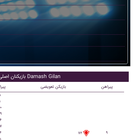
بازیکنان اصلی Damash Gilan
پیراهن
بازیکن تعویضی
پیر
۸
۱
۰
۹
۶
۷
۴
۹
۷۲
۱