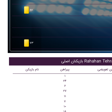
۶۶
۷۳
کنان اصلی Rahahan Tehran
کن تعویضی
پیراهن
نام بازیکن
۱
۲۴
۶
۲۷
۱۱
۷
۱۰
۱۸