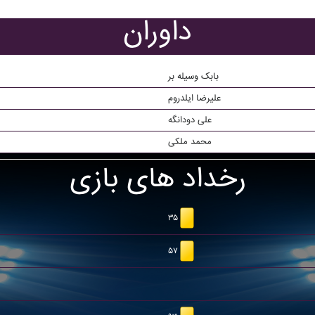
داوران
بابک وسيله بر
علیرضا ایلدروم
علی دودانگه
محمد ملکی
رخداد های بازی
۳۵
۵۷