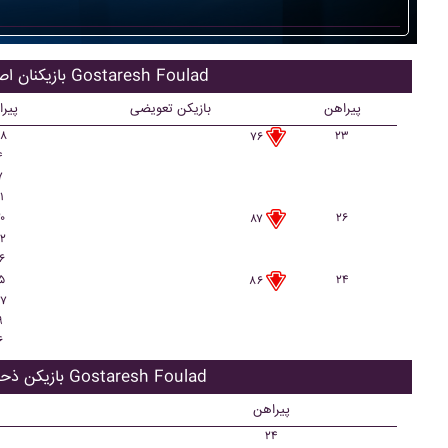
بازیکنان اصلی Gostaresh Foulad
پیراهن
بازیکن تعویضی
پیر
۸
۲۳
۷۶
۴
۷
۱
۰
۲۶
۸۷
۲
۶
۵
۲۴
۸۶
۷
۹
۶
بازیکن ذحیره Gostaresh Foulad
پیراهن
۲۴