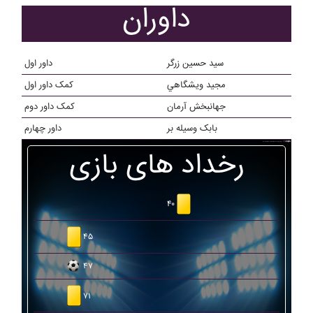
داوران
سید حسین زرگر
داور اول
مجيد ويشگاهي
کمک داور اول
جهانبخش آرمان
کمک داور دوم
بابک وسيله بر
داور چهارم
رخداد های بازی
۴۰
۴۵
۴۷
۷۱