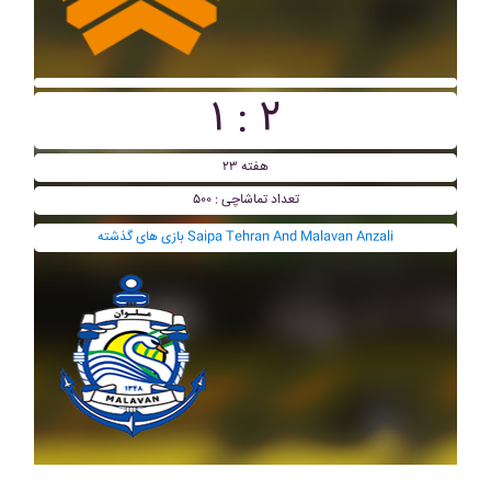
۱ : ۲
هفته ۲۳
تعداد تماشاچی : ۵۰۰
بازی های گذشته Saipa Tehran And Malavan Anzali