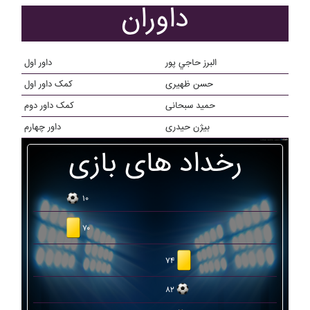
داوران
البرز حاجي پور
داور اول
حسن ظهیری
کمک داور اول
حمید سبحانی
کمک داور دوم
بیژن حیدری
داور چهارم
رخداد های بازی
۱۰
۷۰
۷۴
۸۲