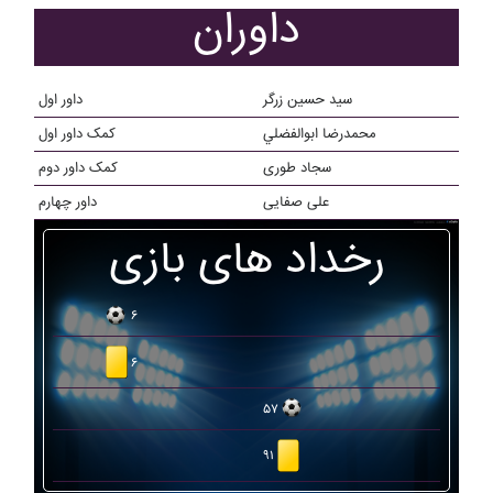
داوران
سید حسین زرگر
داور اول
محمدرضا ابوالفضلي
کمک داور اول
سجاد طوری
کمک داور دوم
علی صفایی
داور چهارم
رخداد های بازی
۶
۶
۵۷
۹۱