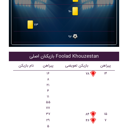
۷۰
۷۳
۹۲
بازیکنان اصلی Foolad Khouzestan
پیراهن
بازیکن تعویضی
پیراهن
نام بازیکن
۱۶
۱۴
۷۸
۸
۲۱
۴
۱۱
۵۵
۷۷
۳۷
۱۵
۸۴
۲۹
۷
۴۶
۵