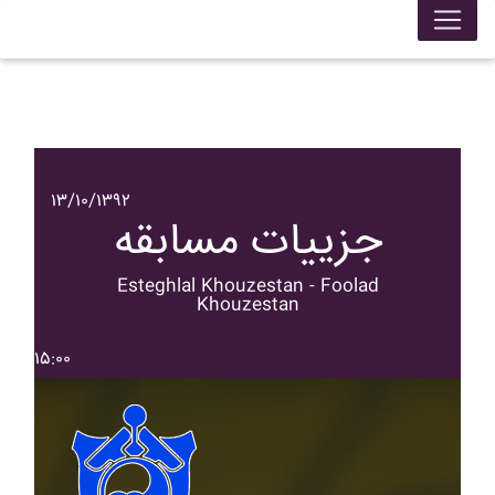
۱۳/۱۰/۱۳۹۲
جزییات مسابقه
Esteghlal Khouzestan - Foolad
Khouzestan
۱۵:۰۰