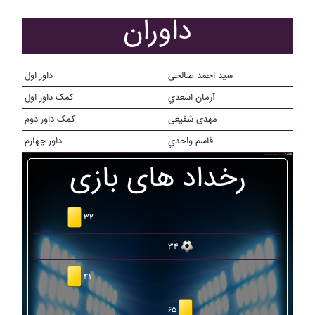
داوران
سيد احمد صالحي
داور اول
آرمان اسعدي
کمک داور اول
مهدی شفیعی
کمک داور دوم
قاسم واحدي
داور چهارم
رخداد های بازی
۳۲
۳۴
۴۱
۶۵