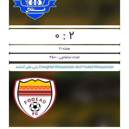
۰ : ۲
هفته ۲۱
تعداد تماشاچی : ۴۵۰۰
بازی های گذشته Esteghlal Khouzestan And Foolad Khouzestan