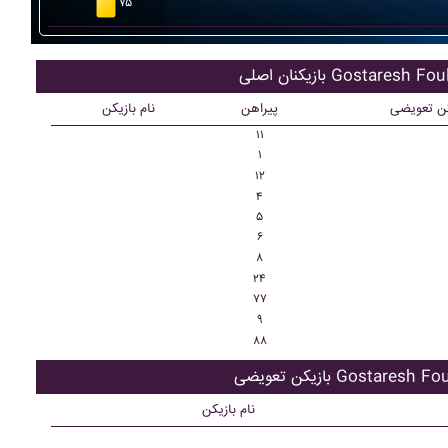
۷۵
نان اصلی Gostaresh Foulad
کن تعویضی
پیراهن
نام بازیکن
۱۱
۱
۱۲
۴
۵
۶
۸
۲۴
۷۷
۹
۸۸
 تعویضی Gostaresh Foulad
نام بازیکن