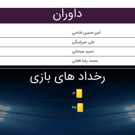
داوران
امیر حسین فتاحی
علی میرزابیگی
حمید سبحانی
محمد رضا فغانی
رخداد های بازی
۱۴
۴۵