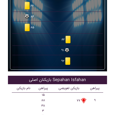
۶۶
۸۴
۸۵
۸۷
۹۱
۹۲
بازیکنان اصلی Sepahan Isfahan
پیراهن
بازیکن تعویضی
پیراهن
نام بازیکن
۱۵
۸۸
۹
۷۷
۳۸
۳