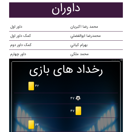
داوران
محمد رضا اکبریان
داور اول
محمدرضا ابوالفضلي
کمک داور اول
بهرام کياني
کمک داور دوم
محمد ملکی
داور چهارم
رخداد های بازی
۴۲
۴۷
۴۷
۶۴