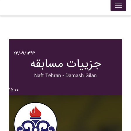
۲۲/۰۹/۱۳۹۲
جزییات مسابقه
Naft Tehran - Damash Gilan
۱۵:۰۰