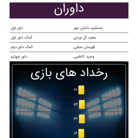
داوران
جمشيد دانش مهر
داور اول
سعید آل وردی
کمک داور اول
قهرمان نجفی
کمک داور دوم
وحید کاظمی
داور چهارم
رخداد های بازی
۲۲
۵۴
۶۳
۸۹