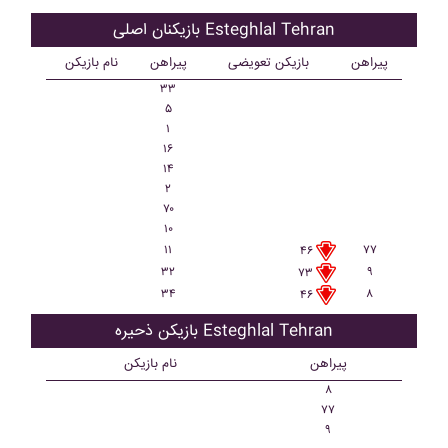
بازیکنان اصلی Esteghlal Tehran
پیراهن
بازیکن تعویضی
پیراهن
نام بازیکن
۳۳
۵
۱
۱۶
۱۴
۲
۷۰
۱۰
۱۱
۷۷
۴۶
۳۲
۹
۷۳
۳۴
۸
۴۶
بازیکن ذحیره Esteghlal Tehran
پیراهن
نام بازیکن
۸
۷۷
۹