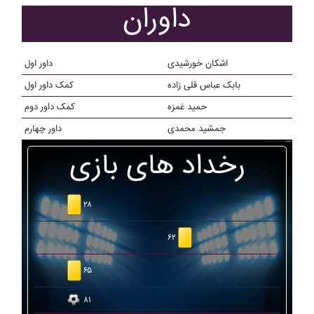
داوران
اشکان خورشیدی
داور اول
بابک عباس قلی زاده
کمک داور اول
حميد غمزه
کمک داور دوم
جمشید محمدی
داور چهارم
رخداد های بازی
۲۸
۶۲
۶۵
۸۱