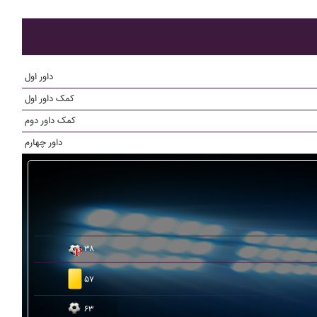
داور اول
کمک داور اول
کمک داور دوم
داور چهارم
۳۸
۵۷
۶۳