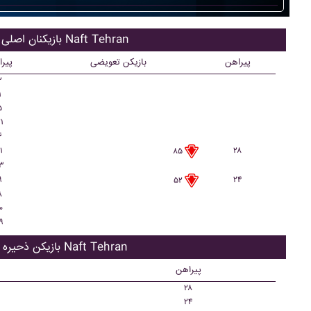
بازیکنان اصلی Naft Tehran
پیراهن
بازیکن تعویضی
پیر
۲
۱
۵
۱
۶
۱
۲۸
۸۵
۳
۹
۲۴
۵۲
۸
۰
۹
بازیکن ذحیره Naft Tehran
پیراهن
۲۸
۲۴