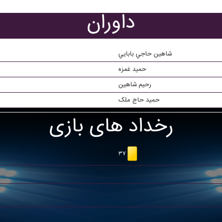
داوران
شاهين حاجي بابايي
حميد غمزه
رحيم شاهين
حمید حاج ملک
رخداد های بازی
۳۷