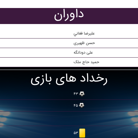
داوران
عليرضا فغاني
حسن ظهیری
علی دودانگه
حمید حاج ملک
رخداد های بازی
۴۳
۴۵
۵۳