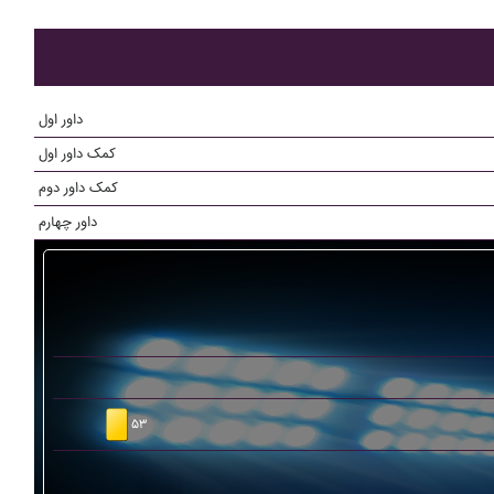
داور اول
کمک داور اول
کمک داور دوم
داور چهارم
۵۳