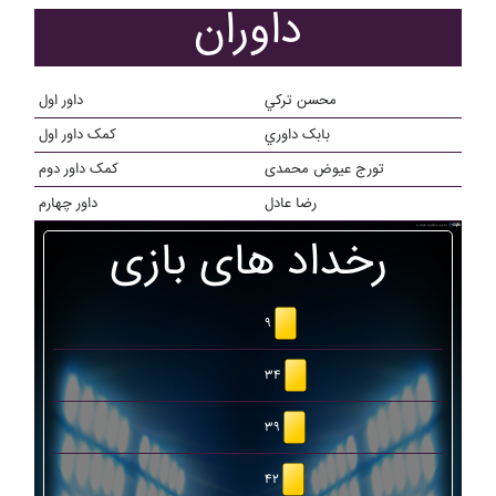
داوران
محسن ترکي
داور اول
بابک داوري
کمک داور اول
تورج عیوض محمدی
کمک داور دوم
رضا عادل
داور چهارم
رخداد های بازی
۹
۳۴
۳۹
۴۲