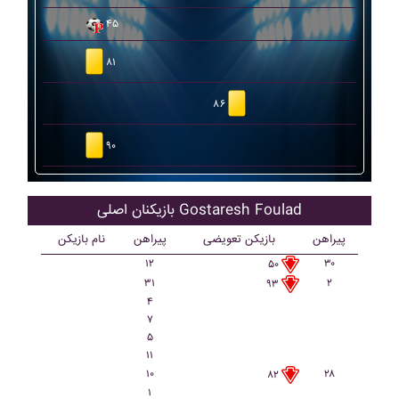
۴۵
۸۱
۸۶
۹۰
بازیکنان اصلی Gostaresh Foulad
پیراهن
بازیکن تعویضی
پیراهن
نام بازیکن
۱۲
۳۰
۵۰
۳۱
۲
۹۳
۴
۷
۵
۱۱
۱۰
۲۸
۸۲
۱