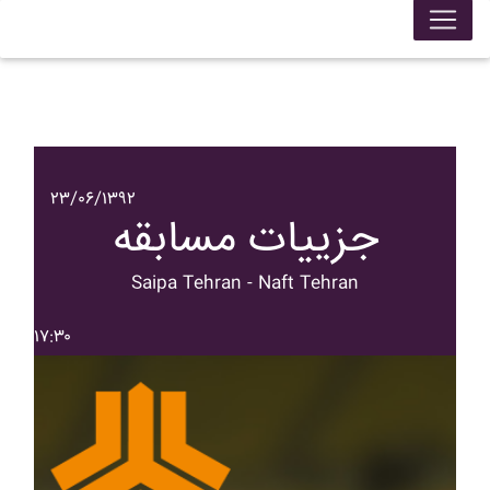
۲۳/۰۶/۱۳۹۲
جزییات مسابقه
Saipa Tehran - Naft Tehran
۱۷:۳۰