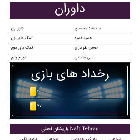
داوران
جمشید محمدی
داور اول
حميد غمزه
کمک داور اول
حسن طوماری
کمک داور دوم
علی صفایی
داور چهارم
رخداد های بازی
۶۰
۷۷
بازیکنان اصلی Naft Tehran
پیراهن
بازیکن تعویضی
پیراهن
نام بازیکن