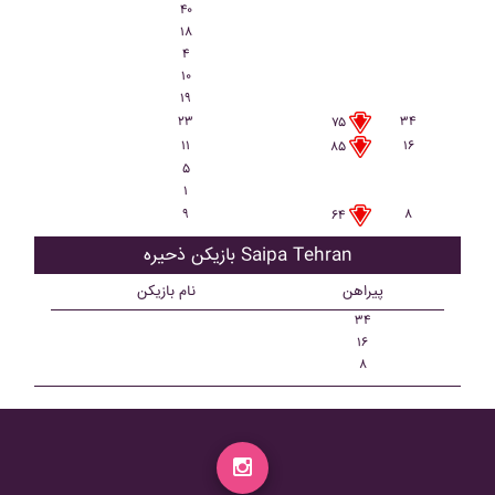
۴۰
۱۸
۴
۱۰
۱۹
۲۳
۳۴
۷۵
۱۱
۱۶
۸۵
۵
۱
۹
۸
۶۴
بازیکن ذحیره Saipa Tehran
پیراهن
نام بازیکن
۳۴
۱۶
۸