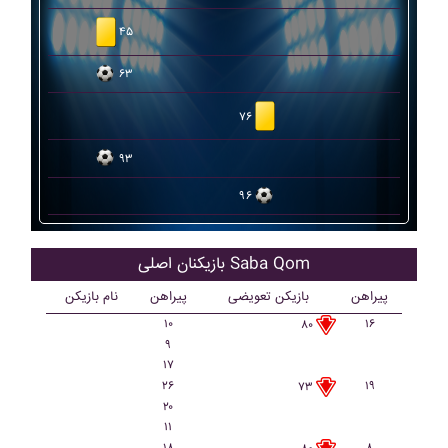
۴۵
۶۳
۷۶
۹۳
۹۶
بازیکنان اصلی Saba Qom
پیراهن
بازیکن تعویضی
پیراهن
نام بازیکن
۱۰
۱۶
۸۰
۹
۱۷
۲۶
۱۹
۷۳
۲۰
۱۱