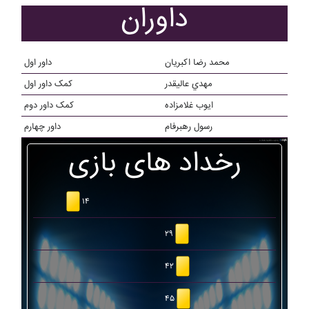
داوران
محمد رضا اکبریان
داور اول
مهدي عاليقدر
کمک داور اول
ایوب غلامزاده
کمک داور دوم
رسول رهبرفام
داور چهارم
رخداد های بازی
۱۴
۲۹
۴۲
۴۵