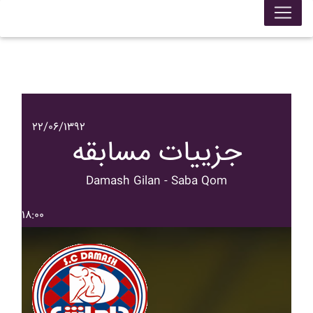
۲۲/۰۶/۱۳۹۲
جزییات مسابقه
Damash Gilan - Saba Qom
۱۸:۰۰