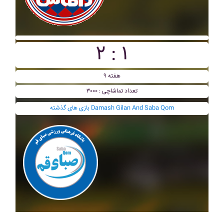
۲ : ۱
هفته ۹
تعداد تماشاچی : ۳۰۰۰
بازی های گذشته Damash Gilan And Saba Qom