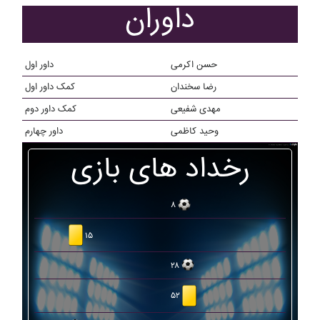
داوران
حسن اکرمی
داور اول
رضا سخندان
کمک داور اول
مهدی شفیعی
کمک داور دوم
وحید کاظمی
داور چهارم
رخداد های بازی
۸
۱۵
۲۸
۵۲