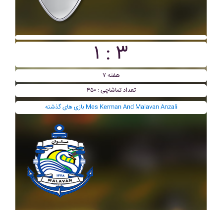
۱ : ۳
هفته ۷
تعداد تماشاچی : ۴۵۰
بازی های گذشته Mes Kerman And Malavan Anzali