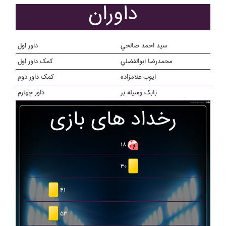
داوران
سيد احمد صالحي
داور اول
محمدرضا ابوالفضلي
کمک داور اول
ایوب غلامزاده
کمک داور دوم
بابک وسيله بر
داور چهارم
رخداد های بازی
۱۸
۳۰
۴۱
۵۳