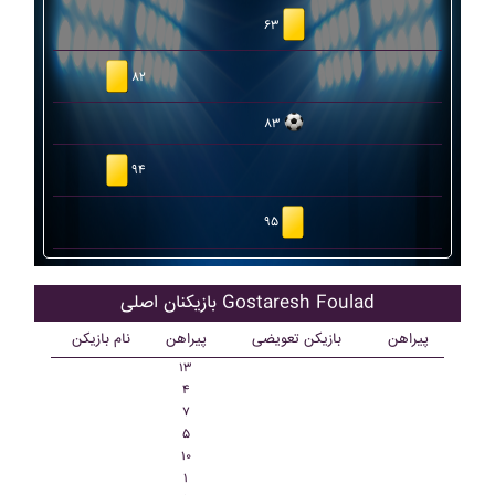
۶۳
۸۲
۸۳
۹۴
۹۵
بازیکنان اصلی Gostaresh Foulad
پیراهن
بازیکن تعویضی
پیراهن
نام بازیکن
۱۳
۴
۷
۵
۱۰
۱