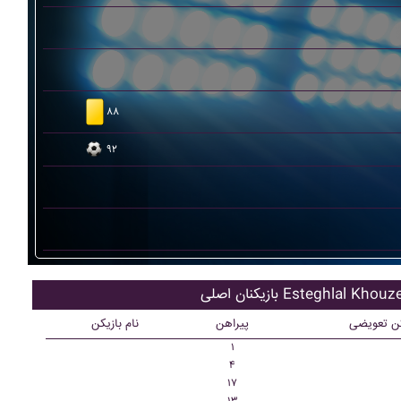
۸۸
۹۲
 اصلی Esteghlal Khouzestan
کن تعویضی
پیراهن
نام بازیکن
۱
۴
۱۷