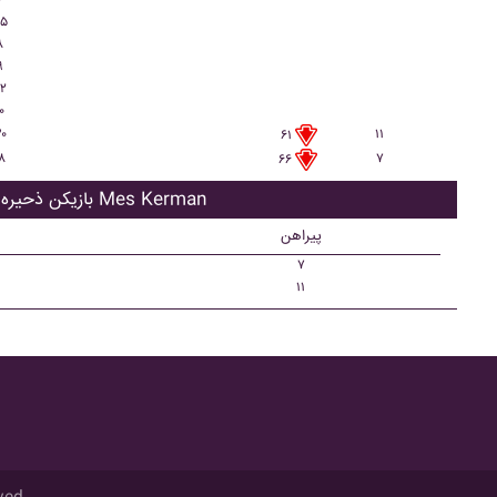
۶
۵
۸
۹
۲
۰
۰
۱۱
۶۱
۸
۷
۶۶
بازیکن ذحیره Mes Kerman
پیراهن
۷
۱۱