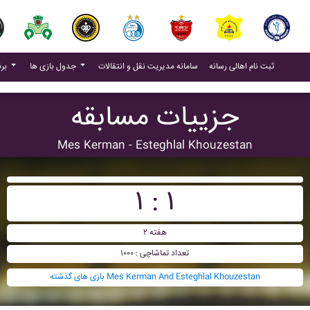
(current)
(current)
ثبت نام اهالی رسانه
سامانه مدیریت نقل و انتقالات
جدول بازی ها
برنامه بازی ها
جزییات مسابقه
Mes Kerman - Esteghlal Khouzestan
۱ : ۱
هفته ۲
تعداد تماشاچی : ۱۰۰۰
بازی های گذشته Mes Kerman And Esteghlal Khouzestan