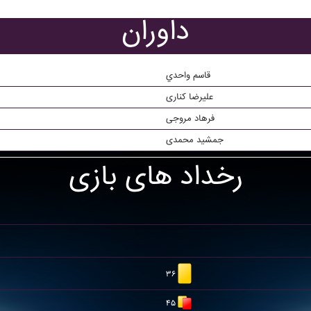
داوران
قاسم واحدي
علیرضا کناری
فرهاد مروجی
جمشید محمدی
رخداد های بازی
۳۶
۴۵