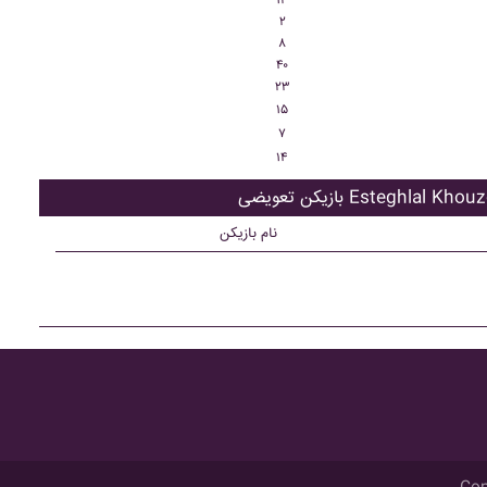
۱۳
۲
۸
۴۰
۲۳
۱۵
۷
۱۴
ویضی Esteghlal Khouzestan
نام بازیکن