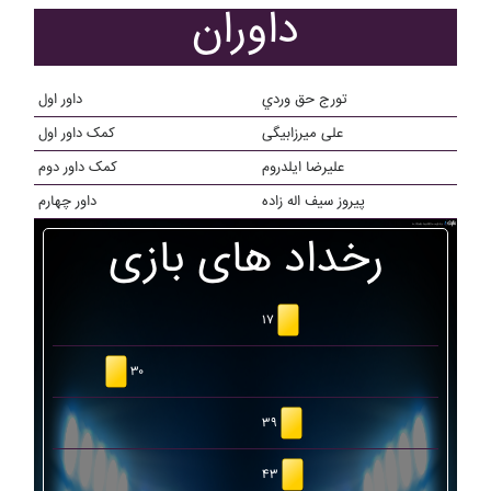
داوران
تورج حق وردي
داور اول
علی میرزابیگی
کمک داور اول
علیرضا ایلدروم
کمک داور دوم
پیروز سیف اله زاده
داور چهارم
رخداد های بازی
۱۷
۳۰
۳۹
۴۳