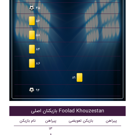
۴۵
۵۶
۵۸
۸۴
۸۶
۸۹
۹۴
بازیکنان اصلی Foolad Khouzestan
پیراهن
بازیکن تعویضی
پیراهن
نام بازیکن
۱۳
۸