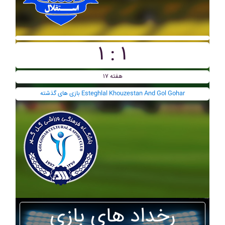
۱ : ۱
هفته ۱۷
بازی های گذشته Esteghlal Khouzestan And Gol Gohar
رخداد های بازی