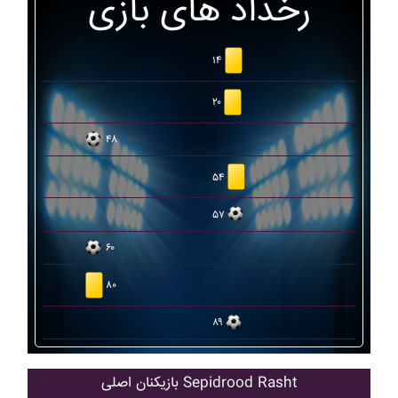
رخداد های بازی
۱۴
۲۰
۴۸
۵۴
۵۷
۶۰
۸۰
۸۹
بازیکنان اصلی Sepidrood Rasht