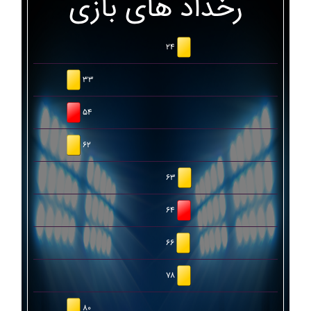
رخداد های بازی
۲۴
۳۳
۵۴
۶۲
۶۳
۶۴
۶۶
۷۸
۸۰