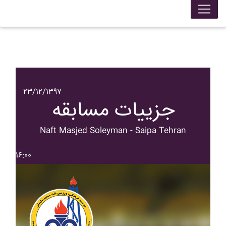
۲۳/۱۲/۱۳۹۷
جزییات مسابقه
Naft Masjed Soleyman - Saipa Tehran
۱۶:۰۰