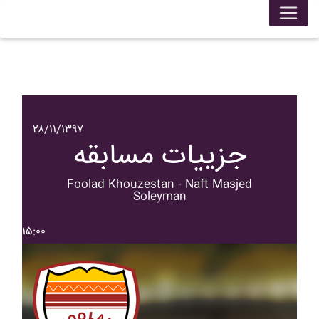
۲۸/۱۱/۱۳۹۷
جزییات مسابقه
Foolad Khouzestan - Naft Masjed
Soleyman
۱۵:۰۰