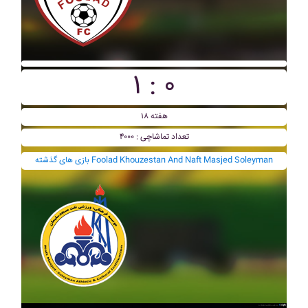
۱ : ۰
هفته ۱۸
تعداد تماشاچی : ۴۰۰۰
بازی های گذشته Foolad Khouzestan And Naft Masjed Soleyman