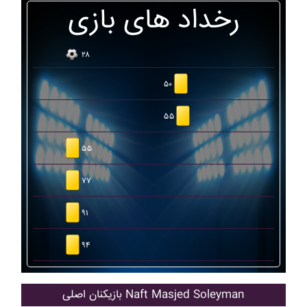
رخداد های بازی
۲۸
۵۰
۵۵
۵۵
۷۷
۹۱
۹۴
بازیکنان اصلی Naft Masjed Soleyman