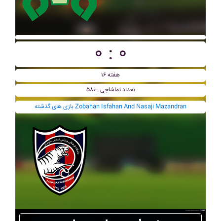
۰ : ۰
هفته ۱۶
تعداد تماشاچی : ۵۸۰
بازی های گذشته Zobahan Isfahan And Nasaji Mazandran