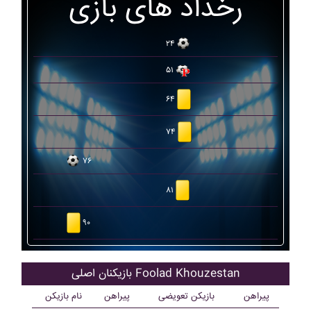
رخداد های بازی
۲۴
۵۱
۶۴
۷۴
۷۶
۸۱
۹۰
بازیکنان اصلی Foolad Khouzestan
پیراهن
بازیکن تعویضی
پیراهن
نام بازیکن