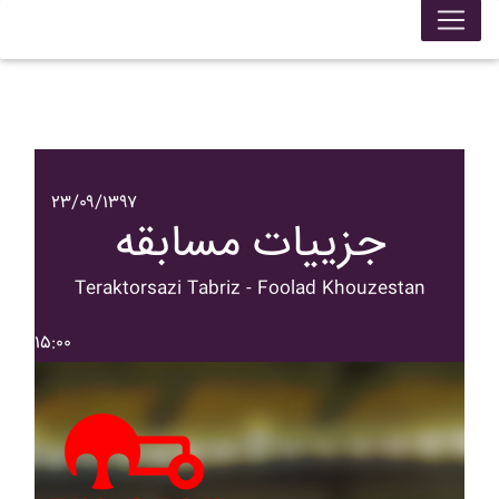
۲۳/۰۹/۱۳۹۷
جزییات مسابقه
Teraktorsazi Tabriz - Foolad Khouzestan
۱۵:۰۰