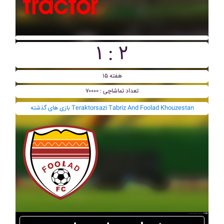
۱ : ۲
هفته ۱۵
تعداد تماشاچی : ۷۰۰۰۰
بازی های گذشته Teraktorsazi Tabriz And Foolad Khouzestan