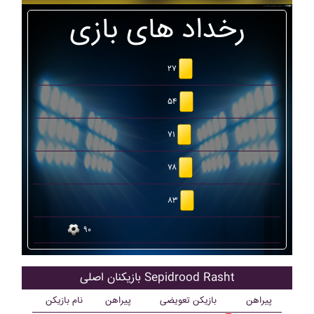
رخداد های بازی
۲۷
۵۴
۷۱
۷۸
۸۳
۹۰
بازیکنان اصلی Sepidrood Rasht
پیراهن
بازیکن تعویضی
پیراهن
نام بازیکن