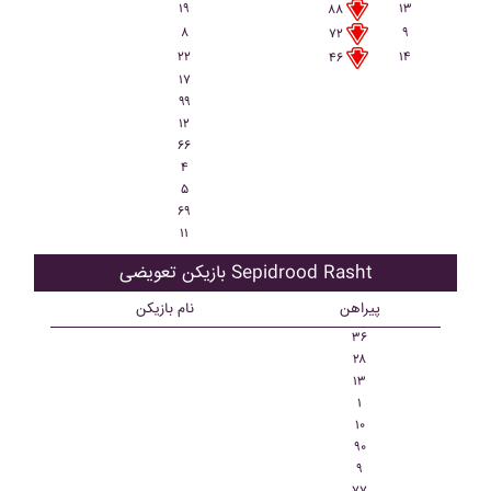
۱۹
۱۳
۸۸
۸
۹
۷۲
۲۲
۱۴
۴۶
۱۷
۹۹
۱۲
۶۶
۴
۵
۶۹
۱۱
بازیکن تعویضی Sepidrood Rasht
پیراهن
نام بازیکن
۳۶
۲۸
۱۳
۱
۱۰
۹۰
۹