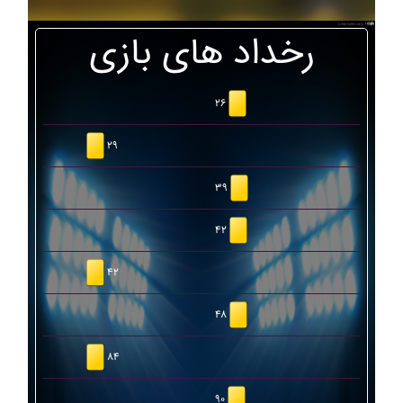
رخداد های بازی
۲۶
۲۹
۳۹
۴۲
۴۲
۴۸
۸۴
۹۰