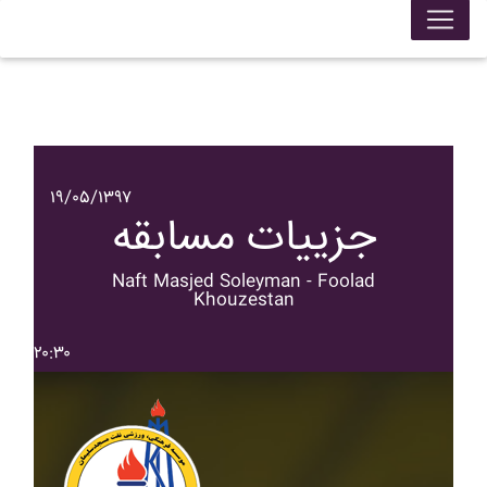
۱۹/۰۵/۱۳۹۷
جزییات مسابقه
Naft Masjed Soleyman - Foolad
Khouzestan
۲۰:۳۰