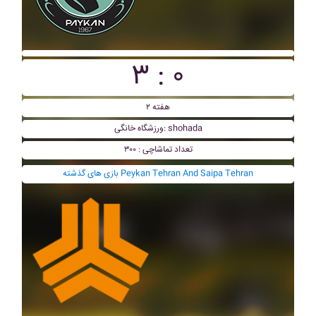
۳ : ۰
هفته ۲
ورزشگاه خانگی: shohada
تعداد تماشاچی : ۳۰۰
بازی های گذشته Peykan Tehran And Saipa Tehran