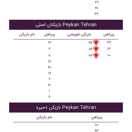
۲۷
۴۰
۳۲
بازیکنان اصلی Peykan Tehran
پیراهن
بازیکن تعویضی
پیراهن
نام بازیکن
۷۰
۷۷
۶۸
۲
۱۴
۸۹
۱۱
۱۰
۷۶
۱۶
۴۰
۱۹
۹
۲۰
۱
۶
بازیکن ذحیره Peykan Tehran
پیراهن
نام بازیکن
۸۰
۹۳