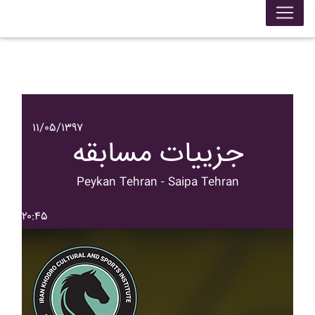
۱۱/۰۵/۱۳۹۷
جزییات مسابقه
Peykan Tehran - Saipa Tehran
۲۰:۴۵