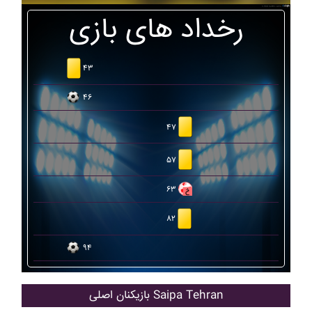
رخداد های بازی
۴۳
۴۶
۴۷
۵۷
۶۳
۸۲
۹۴
بازیکنان اصلی Saipa Tehran