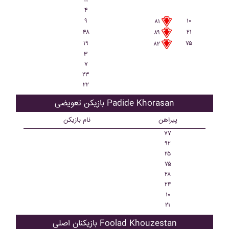
۱۱
۴
۹
۱۰
۸۱
۴۸
۲۱
۸۹
۱۹
۷۵
۸۲
۳
۷
۲۳
۲۲
بازیکن تعویضی Padide Khorasan
پیراهن
نام بازیکن
۷۷
۹۲
۲۵
۷۵
۲۸
۲۴
۱۰
۲۱
بازیکنان اصلی Foolad Khouzestan