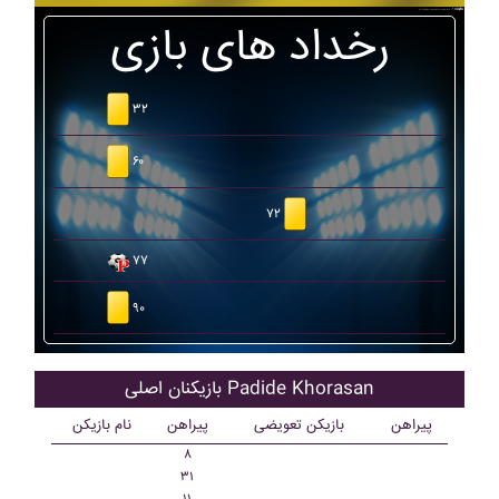
رخداد های بازی
۳۲
۶۰
۷۲
۷۷
۹۰
بازیکنان اصلی Padide Khorasan
پیراهن
بازیکن تعویضی
پیراهن
نام بازیکن
۸
۳۱