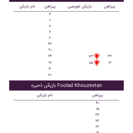
پیراهن
بازیکن تعویضی
پیراهن
نام بازیکن
۴
۱
۱۰
۶
۲
۴۲
۹۰
۲۴
۳۲
۷۳
۱۷
۱۶
۸۵
۳
۸۰
بازیکن ذحیره Foolad Khouzestan
پیراهن
نام بازیکن
۴۰
۱۵
۳۲
۷۴
۲۲
۱۶