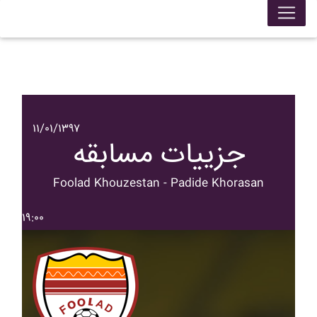
۱۱/۰۱/۱۳۹۷
جزییات مسابقه
Foolad Khouzestan - Padide Khorasan
۱۹:۰۰